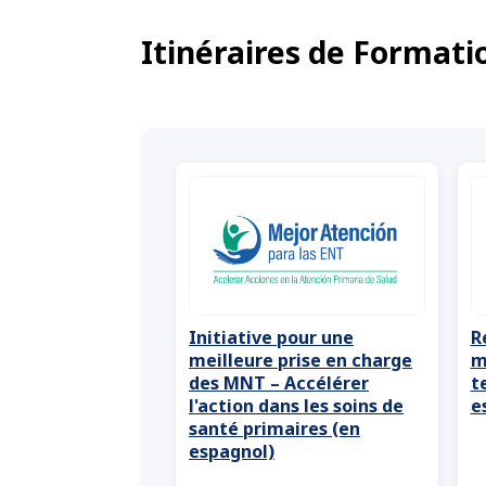
Itinéraires de Formati
Initiative pour une
R
meilleure prise en charge
m
des MNT – Accélérer
t
l'action dans les soins de
e
santé primaires (en
espagnol)