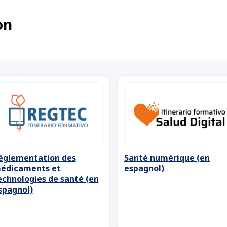
on
églementation des
Santé numérique (en
édicaments et
espagnol)
echnologies de santé (en
spagnol)