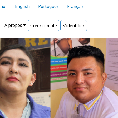
ñol
English
Português
Français
À propos
Créer compte
S'identifier