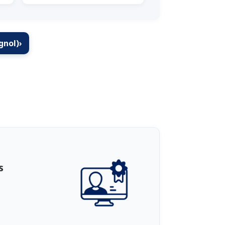
gnol)
›
s