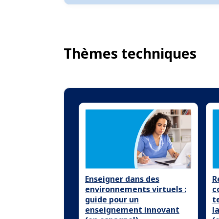
Thèmes techniques
Enseigner dans des
R
environnements virtuels :
c
guide pour un
t
enseignement innovant
l