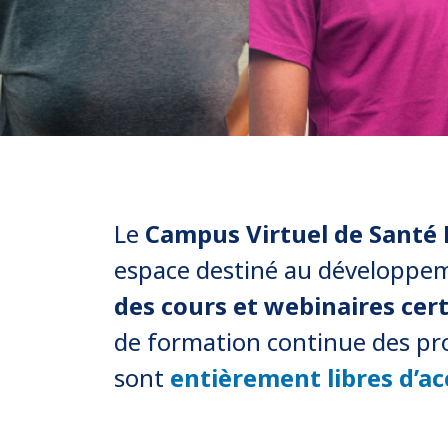
Apporter le savoir en pratique
Le
Campus Virtuel de Santé 
En Savoir Plus
espace destiné au développe
des cours et webinaires cert
de formation continue des pro
sont
entièrement libres d’ac