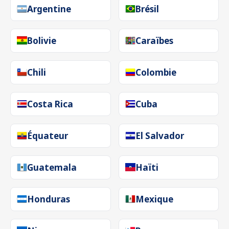
Argentine
Brésil
Bolivie
Caraïbes
Chili
Colombie
Costa Rica
Cuba
Équateur
El Salvador
Guatemala
Haïti
Honduras
Mexique