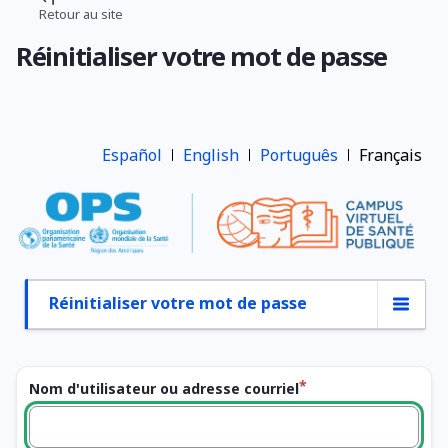
Aller
Retour au site
Fil
au
Réinitialiser votre mot de passe
contenu
d'Ariane
principal
Español
English
Português
Français
Réinitialiser votre mot de passe
Onglets
principaux
Nom d'utilisateur ou adresse courriel