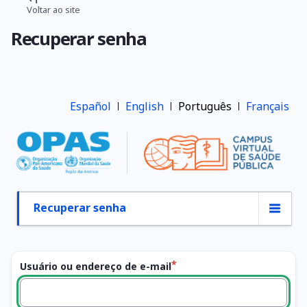
Pular
Voltar ao site
Trilha
para
Recuperar senha
o
de
conteúdo
navegação
principal
Español
English
Português
Français
Recuperar senha
Abas
primárias
Usuário ou endereço de e-mail