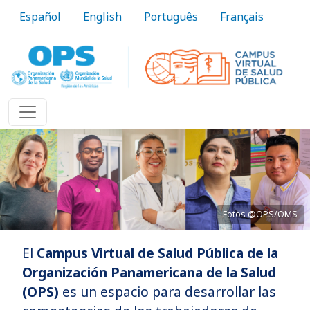
Pasar al contenido principal
Español
English
Português
Français
Fotos @OPS/OMS
El
Campus Virtual de Salud Pública de la
Acercando el conocimiento a la práctica
Organización Panamericana de la Salud
(OPS)
es un espacio para desarrollar las
Conozca más