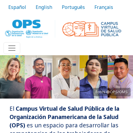
Pasar al contenido principal
Español
English
Português
Français
Fotos @OPS/OMS
El
Campus Virtual de Salud Pública de la
Acercando el conocimiento a la práctica
Organización Panamericana de la Salud
(OPS)
es un espacio para desarrollar las
Conozca más