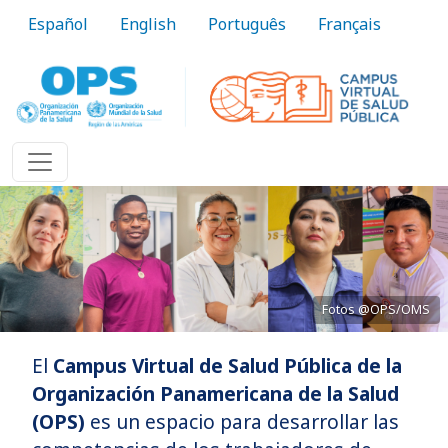
Pasar al contenido principal
Español
English
Português
Français
Fotos @OPS/OMS
El
Campus Virtual de Salud Pública de la
Acercando el conocimiento a la práctica
Organización Panamericana de la Salud
(OPS)
es un espacio para desarrollar las
Conozca más