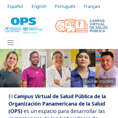
Pasar al contenido principal
Español
English
Português
Français
Fotos @OPS/OMS
El
Campus Virtual de Salud Pública de la
Acercando el conocimiento a la práctica
Organización Panamericana de la Salud
(OPS)
es un espacio para desarrollar las
Conozca más