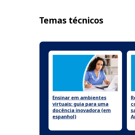
Temas técnicos
Ensinar em ambientes
R
virtuais: guia para uma
c
docência inovadora (em
s
espanhol)
A