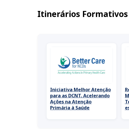
Itinerários Formativos
Iniciativa Melhor Atenção
R
para as DCNT. Acelerando
M
Ações na Atenção
T
Primária à Saúde
e