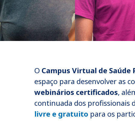
Trazer o conhecimento à prática
O
Campus Virtual de Saúde 
Saiba Mais
espaço para desenvolver as c
webinários certificados
, al
continuada dos profissionais 
livre e gratuito
para os parti