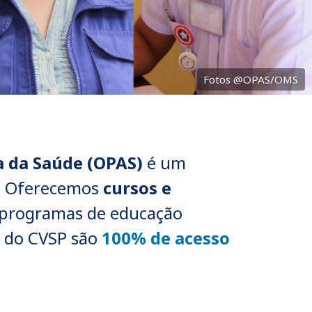
Fotos @OPAS/OMS
a da Saúde (OPAS)
é um
e. Oferecemos
cursos e
s programas de educação
s do CVSP são
100% de acesso