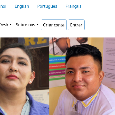
ñol
English
Português
Français
ipal
Desk
Sobre nós
Criar conta
Entrar