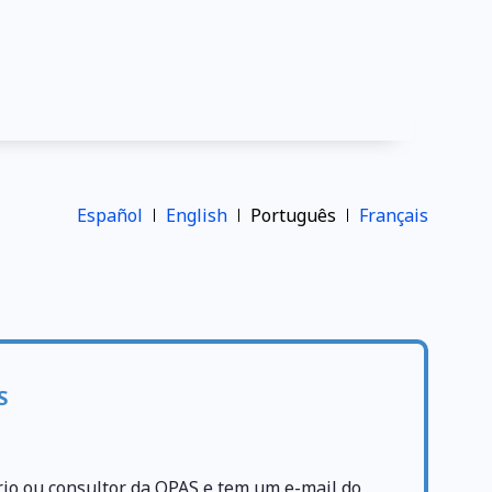
Español
English
Português
Français
S
rio ou consultor da OPAS e tem um e-mail do