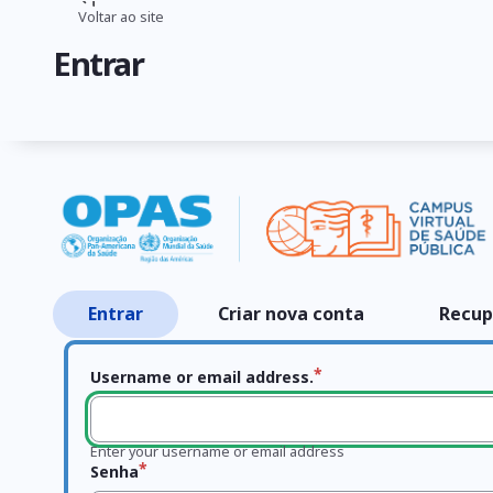
Pular
Voltar ao site
Trilha
para
Entrar
o
de
conteúdo
navegação
principal
Entrar
Criar nova conta
Recup
Abas
primárias
Username or email address.
Enter your username or email address
Senha