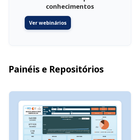
conhecimentos
Ver webinários
Painéis e Repositórios