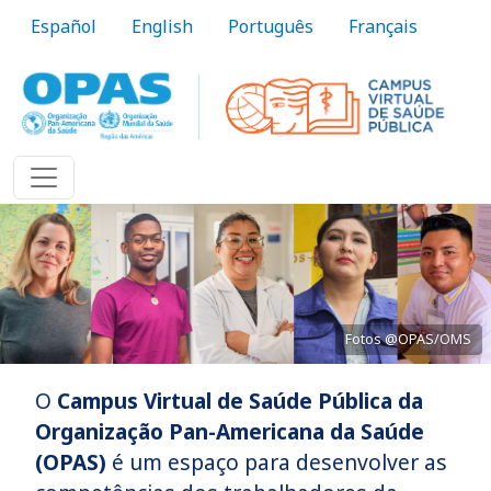
Pular para o conteúdo principal
Español
English
Português
Français
Fotos @OPAS/OMS
O
Campus Virtual de Saúde Pública da
Trazer o conhecimento à prática
Organização Pan-Americana da Saúde
(OPAS)
é um espaço para desenvolver as
Saiba Mais