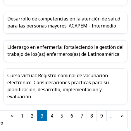
Desarrollo de competencias en la atención de salud
para las personas mayores: ACAPEM - Intermedio
Liderazgo en enfermería: fortaleciendo la gestión del
trabajo de los(as) enfermeros(as) de Latinoamérica
Curso virtual: Registro nominal de vacunación
electrónico. Consideraciones prácticas para su
planificación, desarrollo, implementación y
evaluación
Paginación
Página anterior
Sig
‹‹
1
2
3
4
5
6
7
8
9
…
››
Primera página
ro