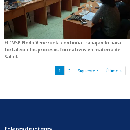
El CVSP Nodo Venezuela continúa trabajando para
fortalecer los procesos formativos en materia de
Salud.
Paginación
Página
1
Página
2
Siguiente
Siguiente >
Última
Último »
página
página
Enlaces de interés