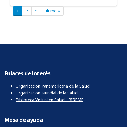
Paginación
Página
1
Página
2
Siguiente
››
Última
Último »
página
página
Enlaces de interés
Organización Panamericana de la Salud
Organización Mundial de la Salud
Biblioteca Virtual en Salud - BIREME
Mesa de ayuda