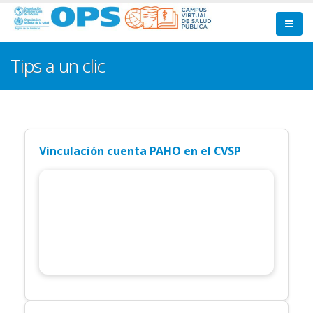
Pasar
al
contenido
principal
Tips a un clic
Vinculación cuenta PAHO en el CVSP