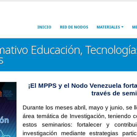
Navegación
INICIO
RED DE NODOS
MATERIALES
ME
principal
ormativo Educación, Tecnologí
s
¡El MPPS y el Nodo Venezuela fort
través de sem
Durante los meses abril, mayo y junio, se 
área temática de Investigación, teniendo 
estos seminarios: fortalecer y contrib
investigación mediante estrategias partic