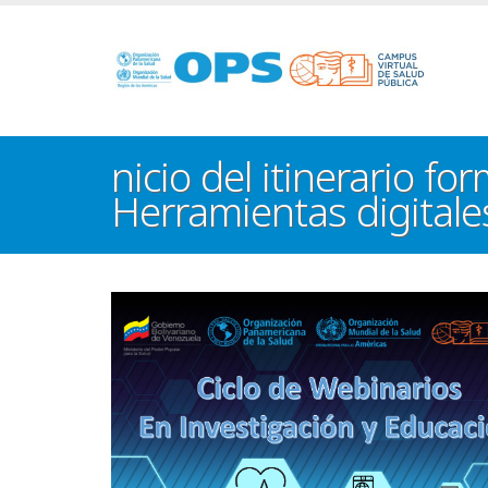
Pasar
al
contenido
principal
nicio del itinerario f
Herramientas digitale