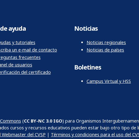
de ayuda
Noticias
udas y tutoriales
Noticias regionales
scriba un e-mail de contacto
Noticias de países
reguntas frecuentes
anel de usuarios
Boletines
rificación del certificado
Campus Virtual y HSS
ve Commons
(
CC BY-NC 3.0 IGO
) para Organismos Intergubernamenta
dos cursos y recursos educativos pueden estar bajo otro tipo de li
al Webmaster del CVSP
|
Términos y condiciones para el uso del CV