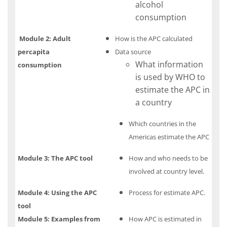
alcohol
consumption
Module 2: Adult
How is the APC calculated
percapita
Data source
What information
consumption
is used by WHO to
estimate the APC in
a country
Which countries in the
Americas estimate the APC
Module 3: The APC tool
How and who needs to be
involved at country level.
Module 4: Using the APC
Process for estimate APC.
tool
Module 5: Examples from
How APC is estimated in