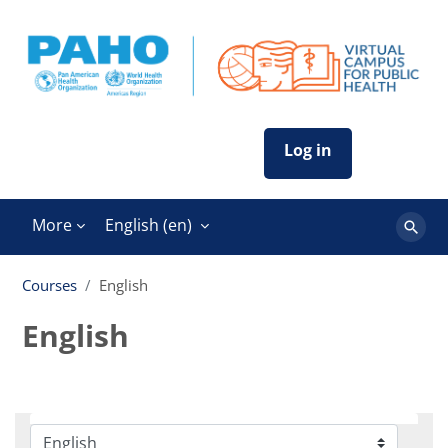
Skip to main content
More
English ‎(en)‎
Search
course
Courses
English
English