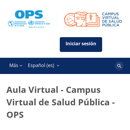
Salta al contenido principal
Más
Español ‎(es)‎
Buscar
cursos
Aula Virtual - Campus
Virtual de Salud Pública -
OPS