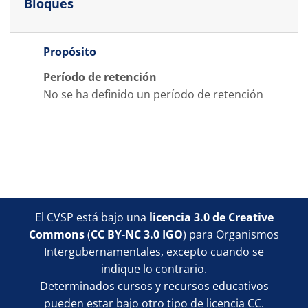
Bloques
Propósito
Período de retención
No se ha definido un período de retención
Bloques
Bloques
Bloques
Bloques
El CVSP está bajo una
licencia 3.0 de Creative
Commons
(
CC BY-NC 3.0 IGO
) para Organismos
Intergubernamentales, excepto cuando se
indique lo contrario.
Determinados cursos y recursos educativos
pueden estar bajo otro tipo de licencia CC.