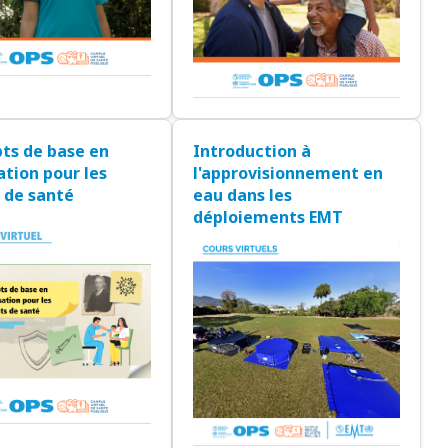
ts de base en
Introduction à
ation pour les
l'approvisionnement en
 de santé
eau dans les
déploiements EMT