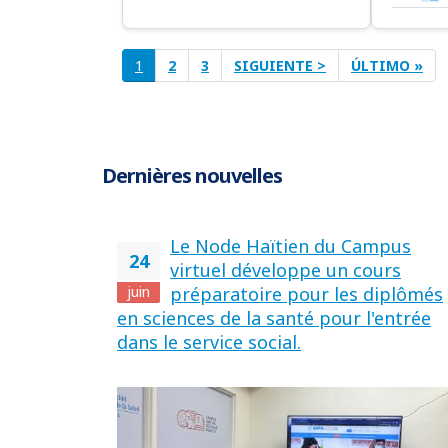
Pagination
PAGE
1
PAGE
2
PAGE
3
PAGE
SIGUIENTE >
DERNIÈRE
ÚLTIMO »
SUIVANTE
PAGE
Dernières nouvelles
Le Node Haïtien du Campus
24
virtuel développe un cours
juin
préparatoire pour les diplômés
en sciences de la santé pour l'entrée
dans le service social.