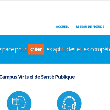
Navegación
ACCUEIL
RÉSEAU DE NŒUDS
principal
développer
contribuer
espace pour
les aptitudes et les compé
créer
partager
développer
Campus Virtuel de Santé Publique