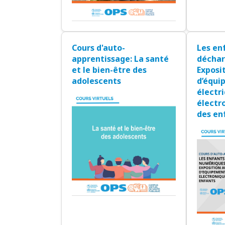
Cours d'auto-
Les en
apprentissage: La santé
déchar
et le bien-être des
Exposi
adolescents
d’équi
électr
électr
des en