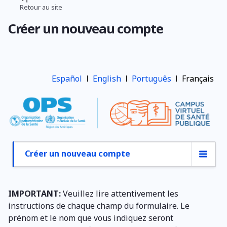
Aller
Retour au site
Fil
au
Créer un nouveau compte
contenu
d'Ariane
principal
Español
English
Português
Français
Créer un nouveau compte
Onglets
principaux
IMPORTANT:
Veuillez lire attentivement les
instructions de chaque champ du formulaire. Le
prénom et le nom que vous indiquez seront