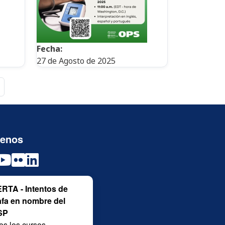
Fecha:
27 de Agosto de 2025
ágina
Última página
uenos
RTA - Intentos de
afa en nombre del
SP
os los cursos,