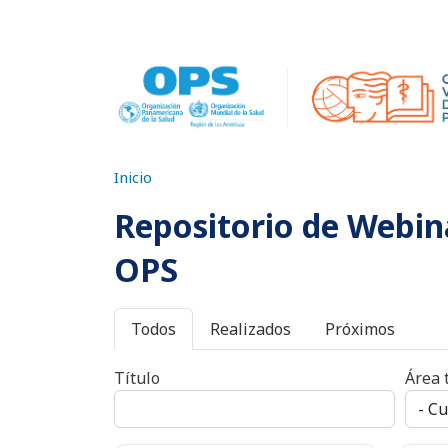
Pasar al contenido principal
Inicio
Repositorio de Webina
OPS
Primary tabs
Todos
Realizados
Próximos
Título
Área 