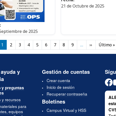
21 de Octubre de 2025
:
Septiembre de 2025
Siguiente p
1
2
3
4
5
6
7
8
9
…
››
Último »
 ayuda y
Gestión de cuentas
Síg
ia
Crear cuenta
Inicio de sesión
 y preguntas
es
Recuperar contraseña
ALE
s y recursos
Boletines
est
materiales para
CV
Campus Virtual y HSS
ntes, equipos
Tod