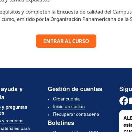
equisitos y completen la Encuesta de calidad del Campus 
l curso, emitido por la Organización Panamericana de la 
ENTRAR AL CURSO
 ayuda y
Gestión de cuentas
Síg
ia
Crear cuenta
Inicio de sesión
 y preguntas
es
Recuperar contraseña
ALE
s y recursos
Boletines
est
materiales para
CV