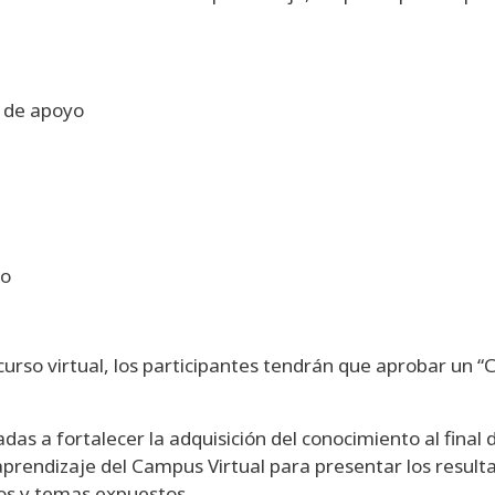
a de apoyo
so
curso virtual, los participantes tendrán que aprobar un “
das a fortalecer la adquisición del conocimiento al final
aprendizaje del Campus Virtual para presentar los result
tos y temas expuestos.