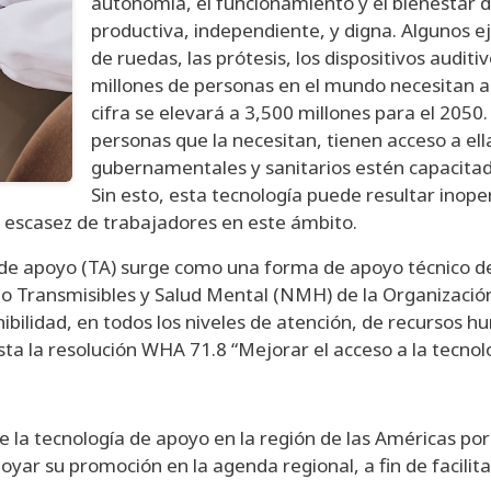
autonomía, el funcionamiento y el bienestar d
productiva, independiente, y digna. Algunos ej
de ruedas, las prótesis, los dispositivos auditiv
millones de personas en el mundo necesitan a
cifra se elevará a 3,500 millones para el 2050
personas que la necesitan, tienen acceso a ell
gubernamentales y sanitarios estén capacitado
Sin esto, esta tecnología puede resultar inope
n escasez de trabajadores en este ámbito.
ía de apoyo (TA) surge como una forma de apoyo técnico 
no Transmisibles y Salud Mental (NMH) de la Organizació
bilidad, en todos los niveles de atención, de recursos 
a la resolución WHA 71.8 “Mejorar el acceso a la tecnolo
 la tecnología de apoyo en la región de las Américas por
oyar su promoción en la agenda regional, a fin de facilit