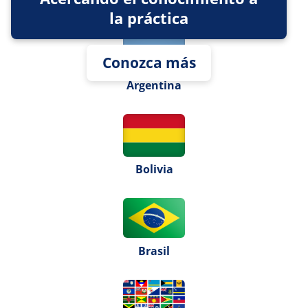
de la Región
la práctica
Conozca más
Argentina
Bolivia
Brasil