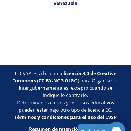
Venezuela
Bloques
Bloques
Bloques
Bloques
Bloques
El CVSP está bajo una
licencia 3.0 de Creative
Commons
(
CC BY-NC 3.0 IGO
) para Organismos
Intergubernamentales, excepto cuando se
indique lo contrario.
Determinados cursos y recursos educativos
pueden estar bajo otro tipo de licencia CC.
Términos y condiciones para el uso del CVSP
Resumen de retención de datos
Ayuda / Help