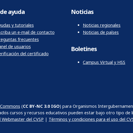
de ayuda
Noticias
udas y tutoriales
Noticias regionales
scriba un e-mail de contacto
Noticias de países
reguntas frecuentes
anel de usuarios
Boletines
rificación del certificado
Campus Virtual y HSS
ve Commons
(
CC BY-NC 3.0 IGO
) para Organismos Intergubernamenta
dos cursos y recursos educativos pueden estar bajo otro tipo de li
al Webmaster del CVSP
|
Términos y condiciones para el uso del CV