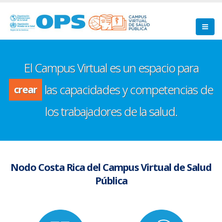
Pasar
al
contenido
principal
desarrollar
contribuir
El Campus Virtual es un espacio para
crear
las capacidades y
compartir
desarrollar
competencias de los trabajadores de la
salud.
Nodo Costa Rica del Campus Virtual de Salud
Pública