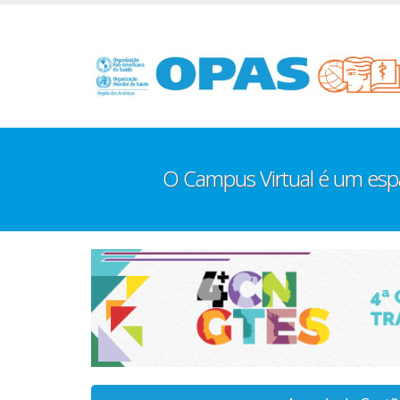
Pular
para
o
conteúdo
principal
O Campus Virtual é um es