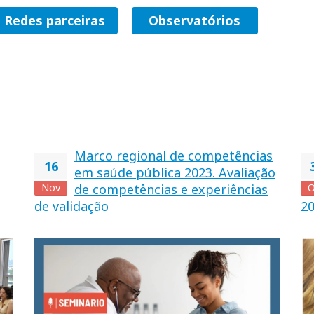
Redes parceiras
Observatórios
Marco regional de competências
16
em saúde pública 2023. Avaliação
Nov
de competências e experiências
O
de validação
20