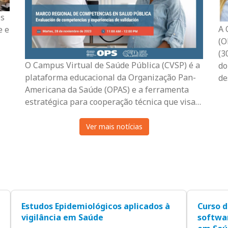
os
A 
e e
(O
(3
O Campus Virtual de Saúde Pública (CVSP) é a
do
plataforma educacional da Organização Pan-
de
Americana da Saúde (OPAS) e a ferramenta
estratégica para cooperação técnica que visa…
Ver mais notícias
Estudos Epidemiológicos aplicados à
Curso d
vigilância em Saúde
softwar