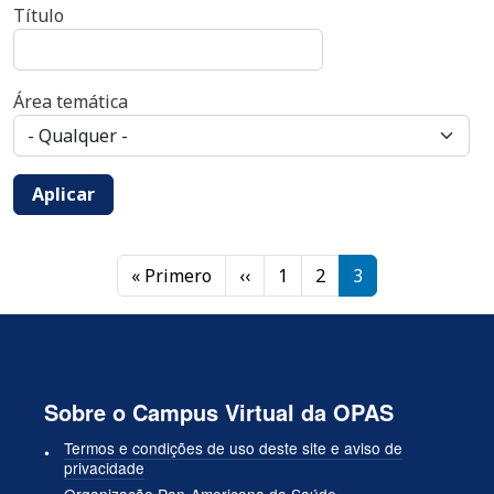
Título
Área temática
Aplicar
Paginação
Primeira página
Página anterior
« Primero
‹‹
1
2
3
Sobre o Campus Virtual da OPAS
Termos e condições de uso deste site e aviso de
privacidade
Organização Pan-Americana da Saúde