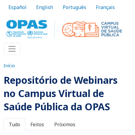
Pular para o conteúdo principal
Español
English
Português
Français
Início
Repositório de Webinars
no Campus Virtual de
Saúde Pública da OPAS
Abas primárias
Tudo
Feitos
Próximos