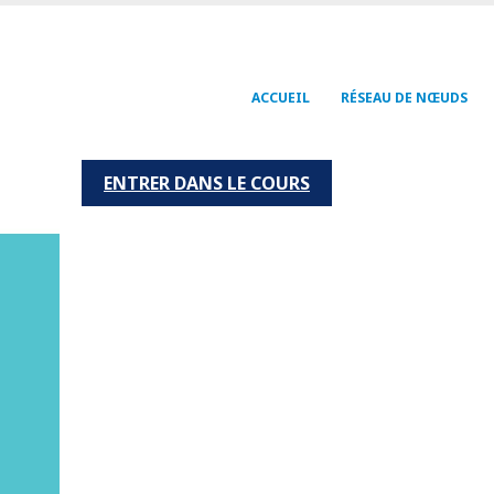
Navegación
ACCUEIL
RÉSEAU DE NŒUDS
principal
ENTRER DANS LE COURS