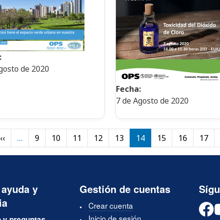
:
gosto de 2020
Fecha:
7 de Agosto de 2020
mera página
Página anterior
‹‹
…
9
10
11
12
13
14
15
16
17
 ayuda y
Gestión de cuentas
Síg
ia
Crear cuenta
Inicio de sesión
 y preguntas