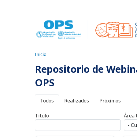
Pasar al contenido principal
Inicio
Repositorio de Webina
OPS
Primary tabs
Todos
Realizados
Próximos
Título
Área 