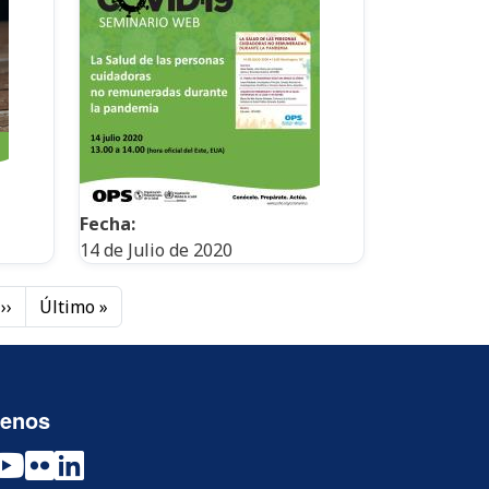
Fecha:
14 de Julio de 2020
Siguiente página
Última página
››
Último »
uenos