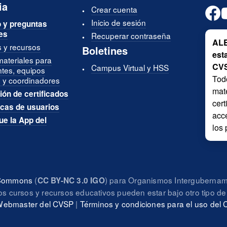
ia
Crear cuenta
Inicio de sesión
 y preguntas
es
Recuperar contraseña
ALE
s y recursos
Boletines
est
materiales para
CV
Campus Virtual y HSS
ntes, equipos
Tod
 y coordinadores
mate
ión de certificados
cer
icas de usuarios
acce
e la App del
los 
e Commons
(
) para Organismos Intergubername
CC BY-NC 3.0 IGO
s cursos y recursos educativos pueden estar bajo otro tipo de 
 Webmaster del CVSP
|
Términos y condiciones para el uso del