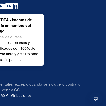
RTA - Intentos de
afa en nombre del
SP
os los cursos,
riales, recursos y
tificados son 100% de
so libre y gratuito para
participantes.
ntales, excepto cuando se indique lo contrario.
licencia CC.
 CVSP
|
Atribuciones
💬