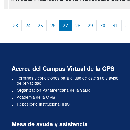
Paginación
…
23
24
25
26
27
28
29
30
31
…
na
gina anterior
Acerca del Campus Virtual de la OPS
Términos y condiciones para el uso de este sitio y aviso
de privacidad
Organización Panamericana de la Salud
Academia de la OMS
Repositorio Institucional IRIS
Mesa de ayuda y asistencia