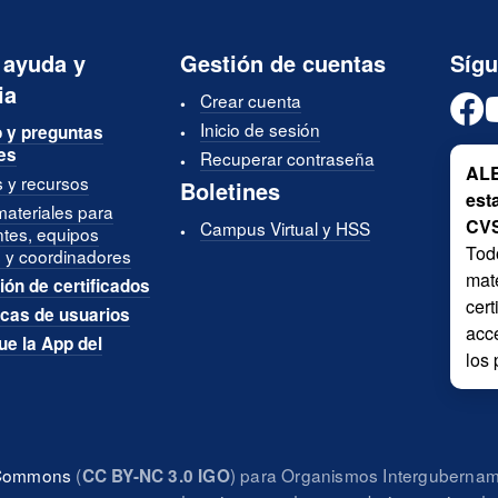
 ayuda y
Gestión de cuentas
Síg
ia
Crear cuenta
Inicio de sesión
 y preguntas
es
Recuperar contraseña
ALE
s y recursos
Boletines
est
materiales para
CV
Campus Virtual y HSS
ntes, equipos
Tod
 y coordinadores
mate
ión de certificados
cer
icas de usuarios
acce
e la App del
los 
e Commons
(
) para Organismos Intergubername
CC BY-NC 3.0 IGO