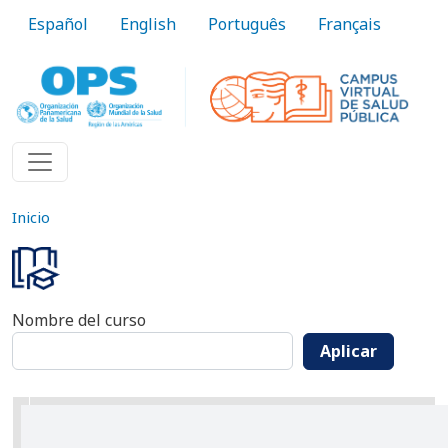
Pasar al contenido principal
Español
English
Português
Français
Inicio
Nombre del curso
Aplicar
Curso virtual sobre