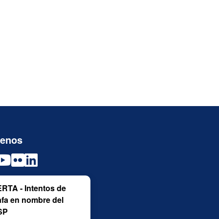
uenos
RTA - Intentos de
afa en nombre del
SP