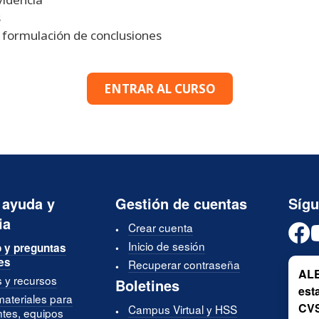
s
 formulación de conclusiones
ENTRAR AL CURSO
 ayuda y
Gestión de cuentas
Síg
ia
Crear cuenta
Inicio de sesión
 y preguntas
es
Recuperar contraseña
ALE
s y recursos
Boletines
est
materiales para
CV
Campus Virtual y HSS
ntes, equipos