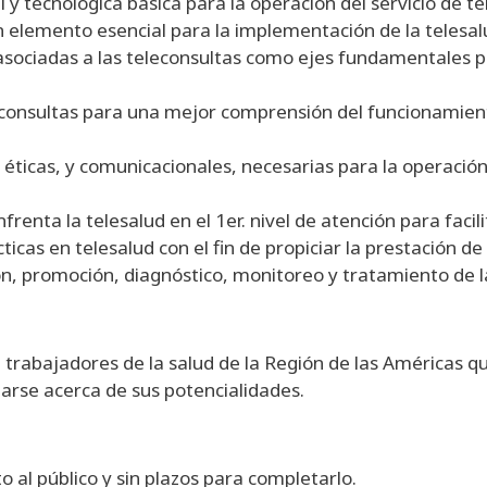
l y tecnológica básica para la operación del servicio de te
 elemento esencial para la implementación de la telesalu
s asociadas a las teleconsultas como ejes fundamentales 
eleconsultas para una mejor comprensión del funcionamient
 éticas, y comunicacionales, necesarias para la operación 
frenta la telesalud en el 1er. nivel de atención para facili
icas en telesalud con el fin de propiciar la prestación de 
ión, promoción, diagnóstico, monitoreo y tratamiento de 
a trabajadores de la salud de la Región de las Américas 
arse acerca de sus potencialidades.
o al público y sin plazos para completarlo.