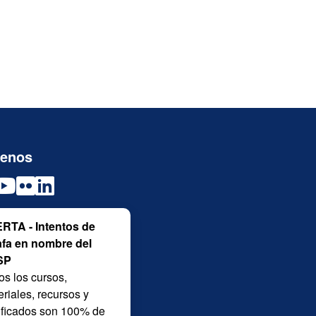
uenos
RTA - Intentos de
afa en nombre del
SP
os los cursos,
riales, recursos y
tificados son 100% de