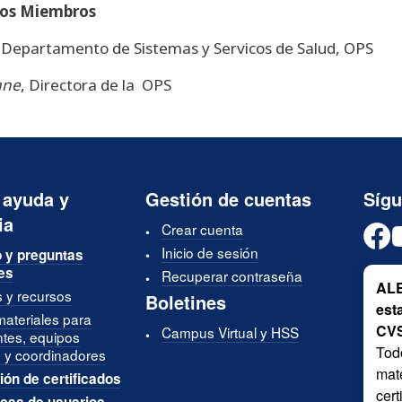
dos Miembros
r, Departamento de Sistemas y Servicos de Salud, OPS
nne
, Directora de la OPS
 ayuda y
Gestión de cuentas
Síg
ia
Crear cuenta
Inicio de sesión
 y preguntas
es
Recuperar contraseña
ALE
s y recursos
Boletines
est
materiales para
CV
Campus Virtual y HSS
ntes, equipos
Tod
 y coordinadores
mate
ión de certificados
cer
icas de usuarios