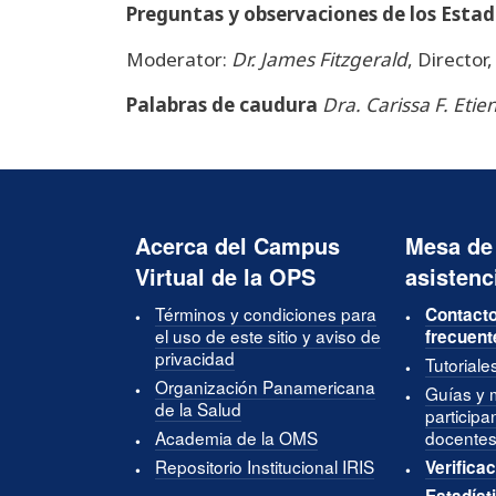
Preguntas y observaciones de los Esta
Moderator:
Dr. James Fitzgerald
, Directo
Palabras de caudura
Dra. Carissa F. Etie
Acerca del Campus
Mesa de
Virtual de la OPS
asistenc
Términos y condiciones para
Contacto
el uso de este sitio y aviso de
frecuent
privacidad
Tutoriale
Organización Panamericana
Guías y 
de la Salud
participa
Academia de la OMS
docentes
Repositorio Institucional IRIS
Verificac
Estadíst