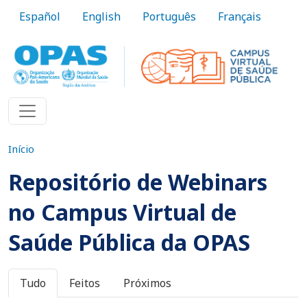
Pular para o conteúdo principal
Español
English
Português
Français
Início
Repositório de Webinars
no Campus Virtual de
Saúde Pública da OPAS
Abas primárias
Tudo
Feitos
Próximos