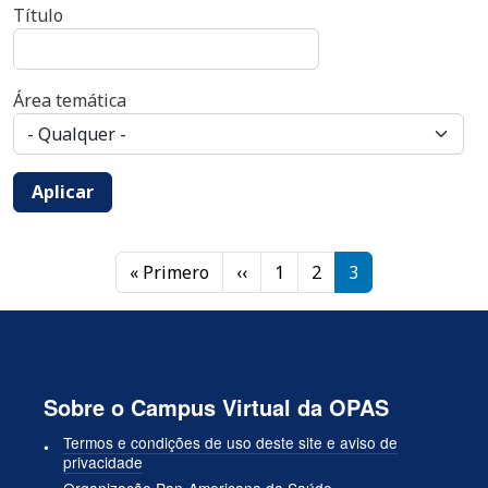
Título
Área temática
Aplicar
Paginação
Primeira página
Página anterior
« Primero
‹‹
1
2
3
Sobre o Campus Virtual da OPAS
Termos e condições de uso deste site e aviso de
privacidade
Organização Pan-Americana da Saúde