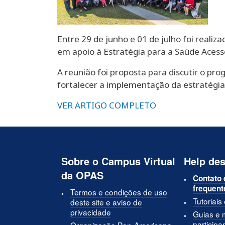
Entre 29 de junho e 01 de julho foi reali
em apoio à Estratégia para a Saúde Acess
A reunião foi proposta para discutir o pro
fortalecer a implementação da estratégia 
VER ARTIGO COMPLETO
Sobre o Campus Virtual
Help des
da OPAS
Contato 
frequent
Termos e condições de uso
Tutoriais
deste site e aviso de
privacidade
Guias e 
participa
Organização Pan-Americana