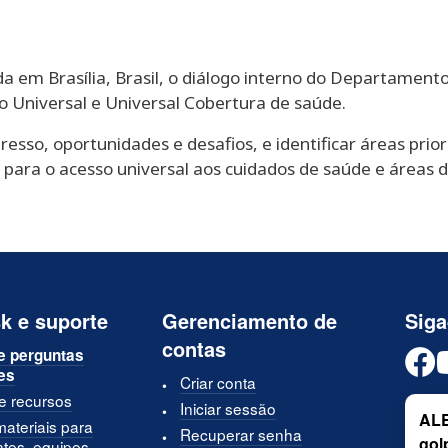
zada em Brasília, Brasil, o diálogo interno do Departamen
o Universal e Universal Cobertura de saúde.
gresso, oportunidades e desafios, e identificar áreas prio
para o acesso universal aos cuidados de saúde e áreas d
k e suporte
Gerenciamento de
Siga
contas
e perguntas
es
Criar conta
 e recursos
Iniciar sessão
ALE
materiais para
Recuperar senha
gol
ntes, equipes