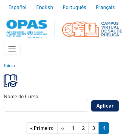
Pular para o conteúdo principal
Español
English
Português
Français
Início
Nome do Curso
Aplicar
Paginação
Primeira página
Página anterior
« Primeiro
‹‹
1
2
3
4