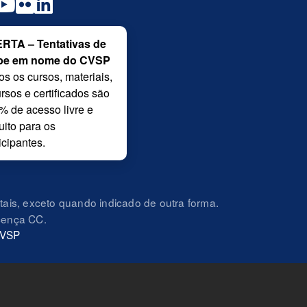
RTA – Tentativas de
pe em nome do CVSP
os os cursos, materiais,
rsos e certificados são
% de acesso livre e
uito para os
icipantes.
ais, exceto quando indicado de outra forma.
icença CC.
CVSP