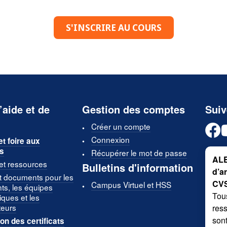
S'INSCRIRE AU COURS
’aide et de
Gestion des comptes
Sui
Créer un compte
Connexion
et foire aux
s
Récupérer le mot de passe
ALE
 et ressources
Bulletins d'information
d’a
t documents pour les
CV
Campus Virtuel et HSS
nts, les équipes
Tous
ques et les
teurs
ress
sont
ion des certificats