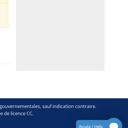
Blocs
rgouvernementales, sauf indication contraire.
e de licence CC.
Ayuda / Help