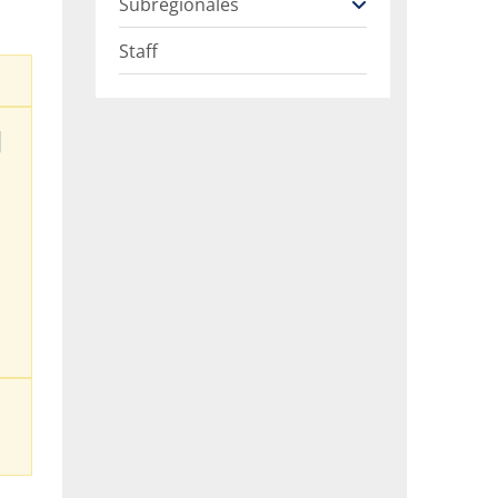
Subregionales
Staff
U