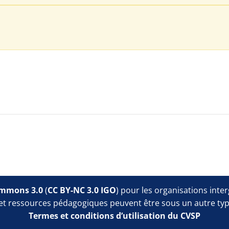
Blocs
ommons 3.0
(
CC BY-NC 3.0 IGO
) pour les organisations inte
et ressources pédagogiques peuvent être sous un autre typ
Termes et conditions d’utilisation du CVSP