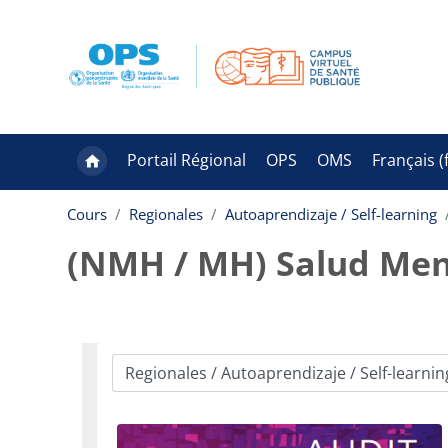
Passer au contenu principal
Portail Régional
OPS
OMS
Français ‎(f
Cours
Regionales
Autoaprendizaje / Self-learning
(NMH / MH) Salud Ment
Catégories de cours