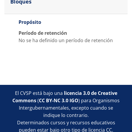
Bloques
Propósito
Período de retención
No se ha definido un período de retención
Bloques
Bloques
Bloques
Bloques
El CVSP está bajo una
licencia 3.0 de Creative
Commons
(
CC BY-NC 3.0 IGO
) para Organismos
Intergubernamentales, excepto cuando se
indique lo contrario.
Determinados cursos y recursos educativos
pueden estar bajo otro tipo de licencia CC.