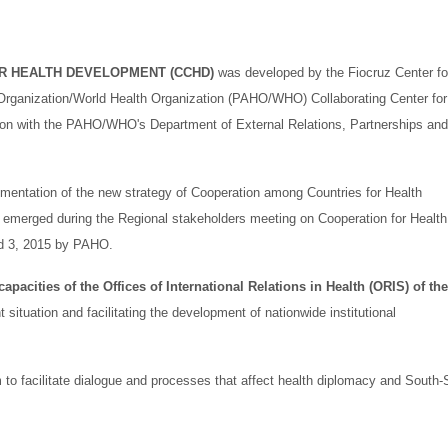
R HEALTH DEVELOPMENT (CCHD)
was developed by the Fiocruz Center fo
rganization/World Health Organization (PAHO/WHO) Collaborating Center for
tion with the PAHO/WHO's Department of External Relations, Partnerships an
mplementation of the new strategy of Cooperation among Countries for Health
emerged during the Regional stakeholders meeting on Cooperation for Health
nd 3, 2015 by PAHO.
apacities of the Offices of International Relations in Health (ORIS) of th
t situation and facilitating the development of nationwide institutional
to facilitate dialogue and processes that affect health diplomacy and South-