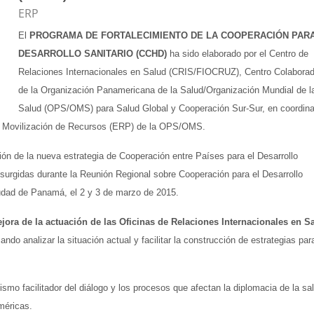
Catégorie de cours
ERP
El
PROGRAMA DE FORTALECIMIENTO DE LA COOPERACIÓN PARA
DESARROLLO SANITARIO (CCHD)
ha sido elaborado por el Centro de
Relaciones Internacionales en Salud (CRIS/FIOCRUZ), Centro Colaborad
de la Organización Panamericana de la Salud/Organización Mundial de l
Salud (OPS/OMS) para Salud Global y Cooperación Sur-Sur, en coordin
y Movilización de Recursos (ERP) de la OPS/OMS.
ión de la nueva estrategia de Cooperación entre Países para el Desarrollo
urgidas durante la Reunión Regional sobre Cooperación para el Desarrollo
udad de Panamá, el 2 y 3 de marzo de 2015.
ejora de la actuación de las Oficinas de Relaciones Internacionales en S
ando analizar la situación actual y facilitar la construcción de estrategias par
mo facilitador del diálogo y los procesos que afectan la diplomacia de la sa
méricas.