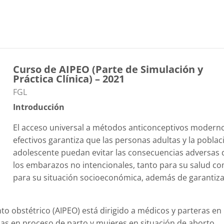
Curso de AIPEO (Parte de Simulación y
Práctica Clínica) – 2021
Catégorie de cours
FGL
Introducción
El acceso universal a métodos anticonceptivos modern
efectivos garantiza que las personas adultas y la poblac
adolescente puedan evitar las consecuencias adversas 
los embarazos no intencionales, tanto para su salud c
para su situación socioeconómica, además de garantiza
to obstétrico (AIPEO) está dirigido a médicos y parteras en
das en proceso de parto y mujeres en situación de aborto.