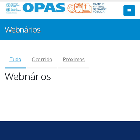
Pular
para
o
conteúdo
Webnários
principal
Tudo
Ocorrido
Próximos
Abas
Webnários
primárias