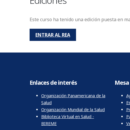
Ediciones
Este curso ha tenido una edición puesta en ma
ENTRAR AL REA
Enlaces de interés
Mesa 
Organización Panamericana de la
Ay
Salud
E
Organización Mundial de la Salud
P
Biblioteca Virtual en Salud -
P
BIREME
Ve