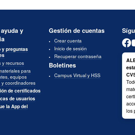
 ayuda y
Gestión de cuentas
Síg
ia
Crear cuenta
Inicio de sesión
 y preguntas
es
Recuperar contraseña
ALE
s y recursos
Boletines
est
materiales para
CV
Campus Virtual y HSS
ntes, equipos
Tod
 y coordinadores
mate
ión de certificados
cer
icas de usuarios
acce
e la App del
los 