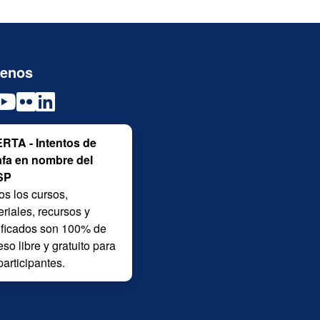
uenos
RTA - Intentos de
afa en nombre del
SP
os los cursos,
riales, recursos y
tificados son 100% de
so libre y gratuito para
participantes.