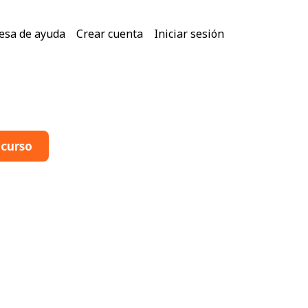
on
esa de ayuda
Crear cuenta
Iniciar sesión
 curso