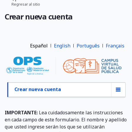
Pasar
Regresar al sitio
Ruta
al
Crear nueva cuenta
contenido
de
principal
navegación
Español
English
Português
Français
Crear nueva cuenta
Primary
tabs
IMPORTANTE:
Lea cuidadosamente las instrucciones
en cada campo de este formulario. El nombre y apellido
que usted ingrese serán los que se utilizarán