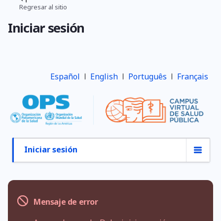
Pasar
Regresar al sitio
Ruta
al
Iniciar sesión
contenido
de
principal
navegación
Español
English
Português
Français
Iniciar sesión
Primary
tabs
Mensaje de error