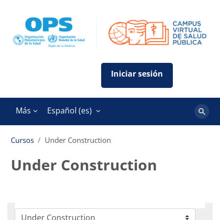
Salta al contenido principal
Más
Español ‎(es)‎
Buscar
cursos
Cursos
Under Construction
Under Construction