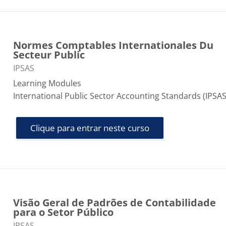
Normes Comptables Internationales Du
Secteur Public
Categoria do curso
IPSAS
Learning Modules
International Public Sector Accounting Standards (IPSAS
Clique para entrar neste curso
Visão Geral de Padrões de Contabilidade
para o Setor Público
Categoria do curso
IPSAS