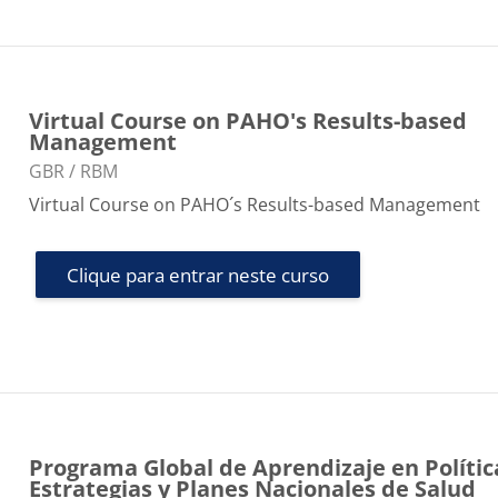
Virtual Course on PAHO's Results-based
Management
Categoria do curso
GBR / RBM
Virtual Course on PAHO´s Results-based Management
Clique para entrar neste curso
Programa Global de Aprendizaje en Polític
Estrategias y Planes Nacionales de Salud